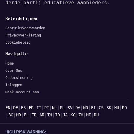
derde-partij educatieve aanbieders.
Beleidslijnen
Gebruiksvoorwaarden
Privacyverklaring
Cookiebeleid
Navigatie
Home
Over Ons
Ondersteuning
Inloggen
Maak account aan
Talen
|
|
|
|
|
|
|
|
|
|
|
|
|
|
|
EN
DE
ES
FR
IT
PT
NL
PL
SV
DA
NO
FI
CS
SK
HU
RO
|
|
|
|
|
|
|
|
|
|
|
|
BG
HR
EL
TR
AR
TH
ID
JA
KO
ZH
HI
RU