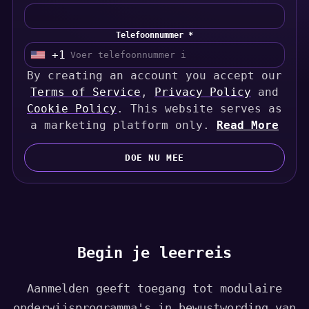
Telefoonnummer *
+1
U
By creating an account you accept our
n
Terms of Service
i
,
Privacy Policy
and
Cookie Policy
t
. This website serves as
a marketing platform only.
e
Read More
d
S
DOE NU MEE
t
a
t
e
s
Begin je leerreis
+
1
Aanmelden geeft toegang tot modulaire
onderwijsprogramma's in bewustwording van