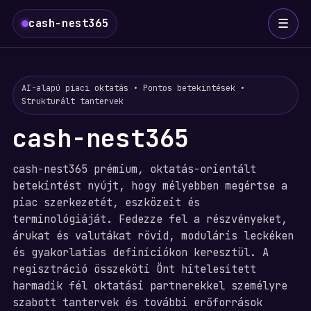
☰
cash-nest365
AI-alapú piaci oktatás • Pontos betekintések •
Strukturált tantervek
cash-nest365
cash-nest365 prémium, oktatás-orientált
betekintést nyújt, hogy mélyebben megértse a
piac szerkezetét, eszközeit és
terminológiáját. Fedezze fel a részvényeket,
árukat és valutákat rövid, moduláris leckéken
és gyakorlatias definíciókon keresztül. A
regisztráció összeköti Önt hitelesített
harmadik fél oktatási partnerekkel személyre
szabott tantervek és további erőforrások