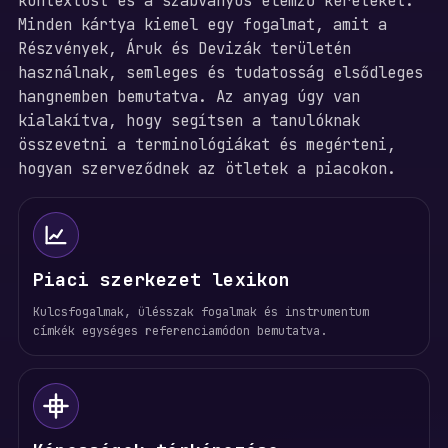
kontextust és a szabványos elemző kereteket.
Minden kártya kiemel egy fogalmat, amit a
Részvények, Áruk és Devizák területén
használnak, semleges és tudatosság elsődleges
hangnemben bemutatva. Az anyag úgy van
kialakítva, hogy segítsen a tanulóknak
összevetni a terminológiákat és megérteni,
hogyan szerveződnek az ötletek a piacokon.
Piaci szerkezet lexikon
Kulcsfogalmak, ülésszak fogalmak és instrumentum
címkék egységes referenciamódon bemutatva.