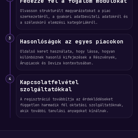
Fedezze fel a fogalom modulokat
Olvasson strukturált magyarázatokat a piac
szerkezetéről, a gyakori adatbeviteli adatokról és
a széleskörű elemzési kategóriákról.
3
Hasonlóságok az egyes piacokon
Oldalsó keret használata, hogy lássa, hogyan
különböznek hasonló kifejezések a Részvények,
Árupiacok és Deviza kontextusában.
4
Kapcsolatfelvétel
szolgáltatókkal
A regisztráció továbbítja az érdeklődéseket
független harmadik fél oktatási szolgáltatóknak,
akik további tanulási anyagokat kínálnak.