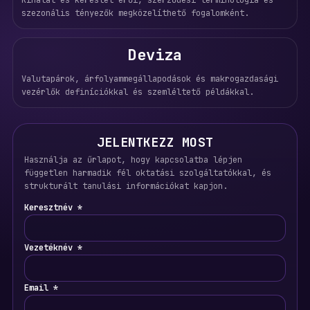
Kínálat és kereslet erői, szerződési terminológia és
szezonális tényezők megközelíthető fogalomként.
Deviza
Valutapárok, árfolyammegállapodások és makrogazdasági
vezérlők definíciókkal és szemléltető példákkal.
JELENTKEZZ MOST
Használja az űrlapot, hogy kapcsolatba lépjen
független harmadik fél oktatási szolgáltatókkal, és
strukturált tanulási információkat kapjon.
Keresztnév *
Vezetéknév *
Email *