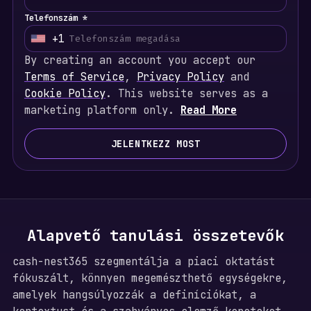
Telefonszám *
+1
U
n
By creating an account you accept our
i
Terms of Service
,
Privacy Policy
and
t
Cookie Policy
. This website serves as a
e
marketing platform only.
Read More
d
S
JELENTKEZZ MOST
t
a
t
e
s
Alapvető tanulási összetevők
+
1
cash-nest365 szegmentálja a piaci oktatást
fókuszált, könnyen megemészthető egységekre,
amelyek hangsúlyozzák a definíciókat, a