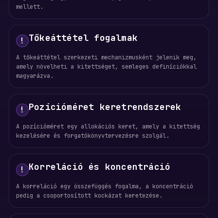
mellett.
Tőkeáttétel fogalmak
!
A tőkeáttétel szerkezeti mechanizmusként jelenik meg,
amely növelheti a kitettséget, semleges definíciókkal
magyarázva.
Pozícióméret keretrendszerek
!
A pozícióméret egy allokációs keret, amely a kitettség
kezelésére és forgatókönyvtervezésre szolgál.
Korreláció és koncentráció
!
A korreláció egy összefüggés fogalma, a koncentráció
pedig a csoportosított kockázat keretezése.