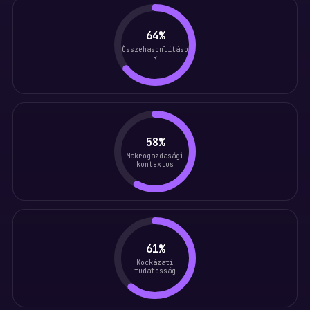
64%
Összehasonlításo
k
58%
Makrogazdasági
kontextus
61%
Kockázati
tudatosság