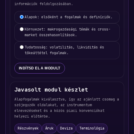
információk feldolgozásában.
Learning focus selection
Alapok: elsőként a fogalmak és definíciók.
Környezet: makrogazdasági témák és cross-
market összehasonlítások.
Tudatosság: volatilitás, likviditás és
tőkeáttétel fogalmak.
INDÍTSD EL A MODULT
Javasolt modul készlet
Alapfogalmak kiválasztva, így az ajánlott csomag a
szójegyzék oldalakat, az instrumentum
elnevezéseket és a közös piaci konvenciókat
helyezi előtérbe.
Részvények
Áruk
Deviza
Terminológia