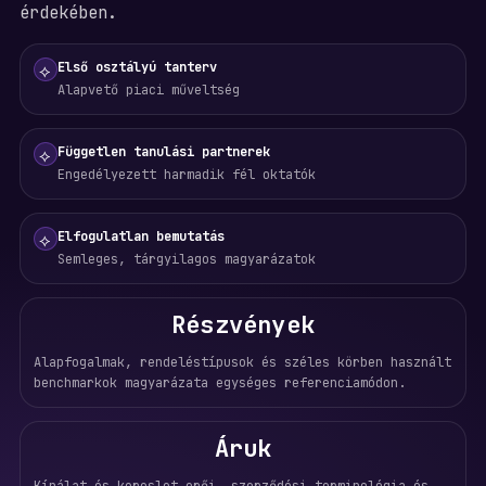
érdekében.
Első osztályú tanterv
⟡
Alapvető piaci műveltség
Független tanulási partnerek
⟡
Engedélyezett harmadik fél oktatók
Elfogulatlan bemutatás
⟡
Semleges, tárgyilagos magyarázatok
Részvények
Alapfogalmak, rendeléstípusok és széles körben használt
benchmarkok magyarázata egységes referenciamódon.
Áruk