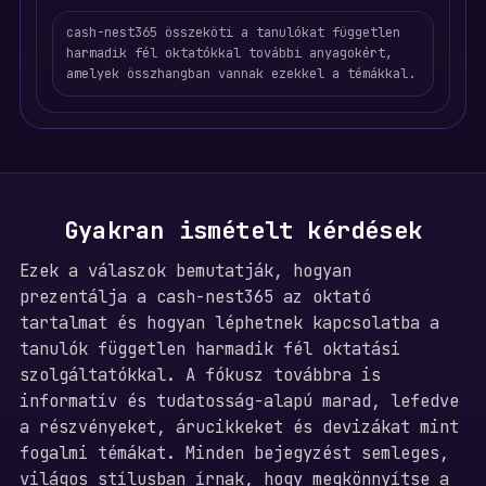
cash-nest365 összeköti a tanulókat független
harmadik fél oktatókkal további anyagokért,
amelyek összhangban vannak ezekkel a témákkal.
Gyakran ismételt kérdések
Ezek a válaszok bemutatják, hogyan
prezentálja a cash-nest365 az oktató
tartalmat és hogyan léphetnek kapcsolatba a
tanulók független harmadik fél oktatási
szolgáltatókkal. A fókusz továbbra is
informatív és tudatosság-alapú marad, lefedve
a részvényeket, árucikkeket és devizákat mint
fogalmi témákat. Minden bejegyzést semleges,
világos stílusban írnak, hogy megkönnyítse a