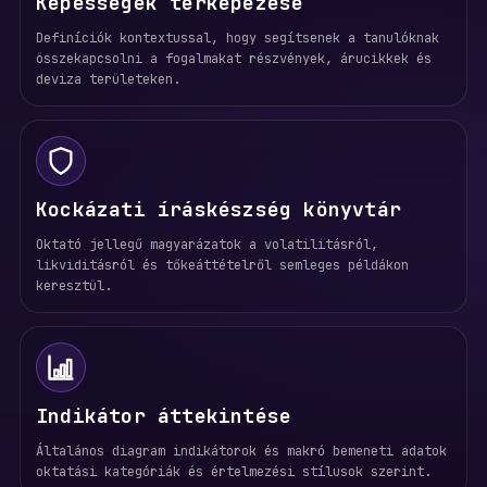
Képességek térképezése
Definíciók kontextussal, hogy segítsenek a tanulóknak
összekapcsolni a fogalmakat részvények, árucikkek és
deviza területeken.
Kockázati íráskészség könyvtár
Oktató jellegű magyarázatok a volatilitásról,
likviditásról és tőkeáttételről semleges példákon
keresztül.
Indikátor áttekintése
Általános diagram indikátorok és makró bemeneti adatok
oktatási kategóriák és értelmezési stílusok szerint.