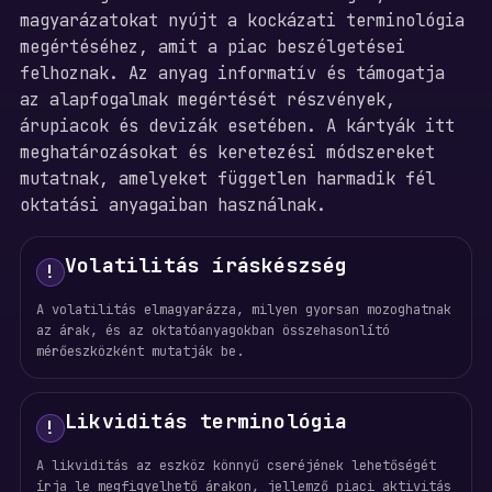
magyarázatokat nyújt a kockázati terminológia
megértéséhez, amit a piac beszélgetései
felhoznak. Az anyag informatív és támogatja
az alapfogalmak megértését részvények,
árupiacok és devizák esetében. A kártyák itt
meghatározásokat és keretezési módszereket
mutatnak, amelyeket független harmadik fél
oktatási anyagaiban használnak.
Volatilitás íráskészség
!
A volatilitás elmagyarázza, milyen gyorsan mozoghatnak
az árak, és az oktatóanyagokban összehasonlító
mérőeszközként mutatják be.
Likviditás terminológia
!
A likviditás az eszköz könnyű cseréjének lehetőségét
írja le megfigyelhető árakon, jellemző piaci aktivitás