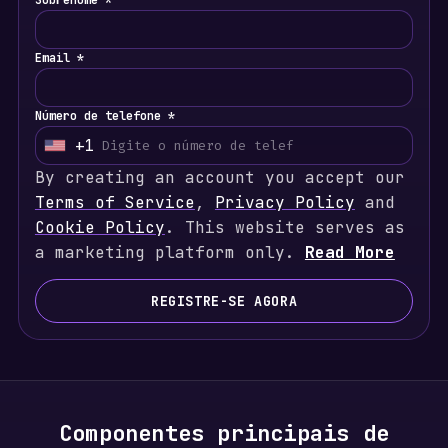
Sobrenome *
Email *
Número de telefone *
+1
U
By creating an account you accept our
n
Terms of Service
i
,
Privacy Policy
and
Cookie Policy
t
. This website serves as
a marketing platform only.
e
Read More
d
S
REGISTRE-SE AGORA
t
a
t
e
s
Componentes principais de